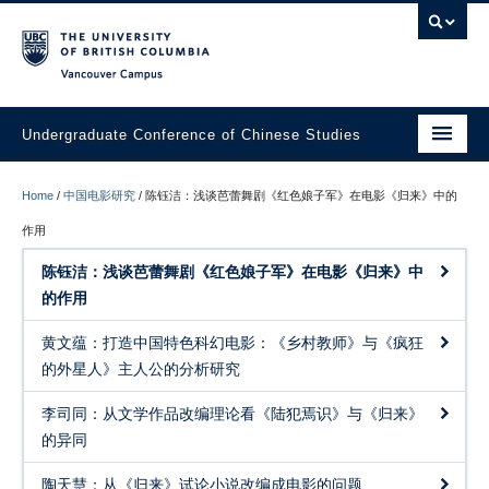
Vancouver campus
Undergraduate Conference of Chinese Studies
About Us – USAS
Home
/
中国电影研究
/
陈钰洁：浅谈芭蕾舞剧《红色娘子军》在电影《归来》中的
An Invitation to UCCS 3MT 2023 Final Competition
作用
陈钰洁：浅谈芭蕾舞剧《红色娘子军》在电影《归来》中
Call for Papers: UBC Undergraduate Conference of Chinese
Studies (UCCS) 3-Minute Thesis Competition 2025
的作用
Competition Instructions
黄文蕴：打造中国特色科幻电影：《乡村教师》与《疯狂
的外星人》主人公的分析研究
Conference Programme
李司同：从文学作品改编理论看《陆犯焉识》与《归来》
Join USAS
的异同
中国古代文学研究
陶天慧：从《归来》试论小说改编成电影的问题