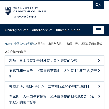
Vancouver campus
Undergraduate Conference of Chinese Studies
About Us – USAS
Home
/
中国古代文学研究
/
王宜如：出世与入世——论儒、释、道三家思想在苏轼
An Invitation to UCCS 3MT 2023 Final Competition
文学作品中的影响
邓喆：日本汉诗对于以杜诗为首的唐诗的受容
Call for Papers: UBC Undergraduate Conference of Chinese
Studies (UCCS) 3-Minute Thesis Competition 2025
刘嘉苒和杜天洋：《逢雪宿芙蓉山主人》诗中“归”字含义辨
Competition Instructions
析
Conference Programme
郭盈池-从《咏怀诗》八十二首看阮籍的心理防卫机制
Join USAS
晋家园：人生自是有情痴—浅谈白居易的初恋悲剧对《长
恨歌》的创作影响
中国古代文学研究