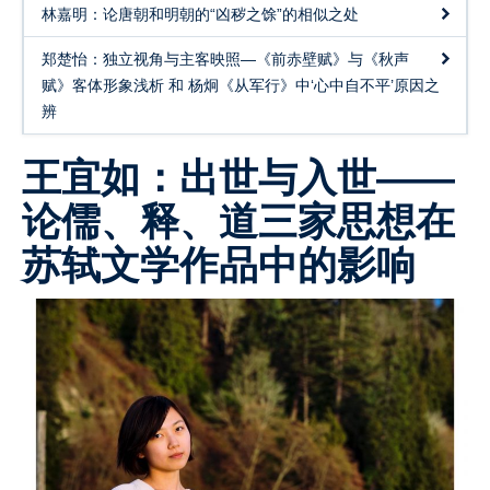
林嘉明：论唐朝和明朝的“凶秽之馀”的相似之处
郑楚怡：独立视角与主客映照—《前赤壁赋》与《秋声
赋》客体形象浅析 和 杨炯《从军行》中‘心中自不平’原因之
辨
王宜如：出世与入世——
论儒、释、道三家思想在
苏轼文学作品中的影响