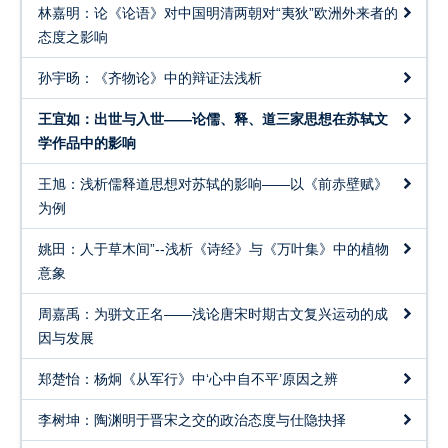
林嘉明：论《论语》对中国明清两朝对“夷狄”欧洲外来者的
中国现当代文学研究
态度之影响
中国电影研究
孙宇旸：《齐物论》中的辩证法浅析
王宜如：出世与入世——论儒、释、道三家思想在苏轼文
学作品中的影响
王旭：浅析儒释道思想对苏轼的影响——以《前赤壁赋》
为例
姚田：人于草木间”--浅析《诗经》与《万叶集》中的植物
意象
周嘉禹：为骈文正名——浅论唐宋时期古文复兴运动的成
因与发展
郑楚怡：杨炯《从军行》中‘心中自不平’原因之辨
李树坤：陶渊明于晋宋之交的政治态度与仕隐抉择