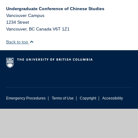
Undergraduate Conference of Chinese Studies
Vancouver Campus
1234 Street
Vancouver
,
BC
Canada
V6T 1Z1
Back to top
|
|
|
Emergency Procedures
Terms of Use
Copyright
Accessibility